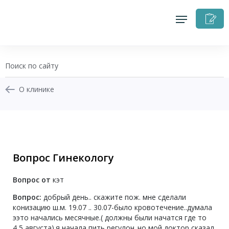
З
н
п
О клинике
+7 (343) 270-17-21
Записаться на приём
Вопрос Гинекологу
Перезвоните мне
Вопрос от
кэт
Личный кабинет
Вопрос:
добрый день.. скажите пож. мне сделали
конизацию ш.м. 19.07 .. 30.07-было кровотечение..думала
ээто начались месячные.( должны были начатся где то
4,5 августа).я начала пить регулон..но мой доктор сказал