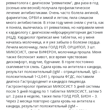
ревматолога с диагнозом "ревматизм", два раза в год
(осенью или весной) получала профилактическое
лечение антибиотиками. Очень часто болела ангиной,
фарингитом, ОРВИ и зимой и летом, пила слишком
много антибиотиков. В этом году меня сняли с учета, как
я поняла, вылечилась от ревматизма, но направили меня
к кардиологу с диагнозом нейроциркуляторная дистония
(НЦД). Кардиолог приписал мне таблетки, но у меня
началась молочница, и я уже забыла о болезни сердца.
Лечила молочницу, пила ГОЛД РЕЙ, ОРЦИПОЛ, 3 шт.
МИКОСИСТ, свечи ВИФЕРОН, молочница прошла. Меня
также беспокоит живот, все время чувствоваю
дискомфорт, вздутие, бурчание. В горле постоянно
скапливается слизь. Сдала кровь на антитела к кандида,
результат положительный (IgM – отрицательный, IgG –
положительный 1<2,041 ), прошла ФГДС, поставили
диагноз Гастродуоденит и кандидоз пищевода.
Гастроэнтеролог приписал МИКОСИСТ 5 дней системы
после 5 дней подряд по 1 таблетке МИКОСИСТ, затем 5
шт. 2 раза в неделю, также пила ГОЛД РЕЙ, БИОН – 3.
Через 2 месяца повторно сдала кровь на антитела к
кандида, результат положительный (IgM –