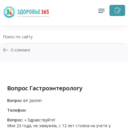
З
н
п
О клинике
+7 (343) 270-17-21
Записаться на приём
Вопрос Гастроэнтерологу
Перезвоните мне
Вопрос от
Jasmin
Личный кабинет
Телефон:
Вопрос:
« Здравствуйте!
Мне 23 года, не замужем, с 12 лет стояла на учете у