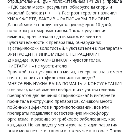
отрицательный, IgG – положительный 1<1,281 ), прошла
ФГДС сдала мазок, результат: обнаружены споры и
мицелий Candida: (+ + + +). Гастроэнтеролог назначил
ХИЛАК ФОРТЕ, ЛАКТИВ – РАТИОФАРМ. ТРИОВИТ.
Данный момент получаю укол циклоферон 10 дней,
полоскаю рот мирамистином. Так как улучшения
немного, врач сказала сдать мазок из зева на
чувствительность к препаратам, обнаружили:
1) стафилококк золотистый, чувствителен к препаратам
ЭРИТРОЦИТ, ЛИНКОМИЦИН, ТЕТРАЦИКЛИН.
2) кандида, ХЛОРАМФЕНИКОЛ - чувствителен,
НИСТАТИН – не чувствителен.
Врач мой в отпуск ушел на месяц, теперь не знаю с чего
начать, лечить стафилококк или кандидоз?
МНЕ ОЧЕНЬ НУЖНА ВАША ПОМАЩЬ И КОНСУЛЬТАЦИЯ
я не знаю, какой именно выбрать из чувствительных
препаратов для лечения стафилококка? В интернете
прочитала инструкцию препаратов, слишком много
побочных эффектов и противопоказаний, все эти
препараты подавляют естественную микрофлору
организма, и развивают грибковое заболевание, как
кандидоз. Но кандидоз у меня уже на стадии развития
они у меня везде, и в крови и в желудке и в горле. Также