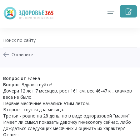
З
н
п
О клинике
+7 (343) 270-17-21
Вопрос от
Елена
Вопрос:
Здравствуйте!
Записаться на приём
Дочери 12 лет 7 месяцев, рост 161 см, вес 46-47 кг, скачков
веса не было.
Первые месячные начались этим летом.
Перезвоните мне
Вторые - спустя два месяца.
Третьи - ровно на 28 день, но в виде одноразовой "мазни".
Личный кабинет
Имеет ли смысл показать девочку гинекологу сейчас, либо
дождаться следующих месячных и оценить их характер?
Ответ: