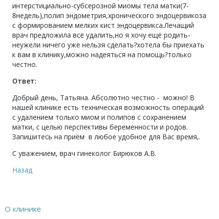
интерстициально-субсерозной миомы тела матки(7-
8недель),полип эндометрия,хронического эндоцервикоза
с формированием мелких кист эндоцервикса.Лечащий
врач предложила всё удалить,но я хочу ещё родить-
неужели ничего уже нельзя сделать?хотела бы приехать
к вам в клинику,можно надеяться на помощь?только
честно.
Ответ:
Добрый день, Татьяна. Абсолютно честно - можно! В
нашей клинике есть техническая возможность операций
с удалением только миом и полипов с сохранением
матки, с целью перспективы беременности и родов.
Запишитесь на приём в любое удобное для Вас время,.
С уважением, врач гинеколог Бирюков А.В.
Назад
О клинике