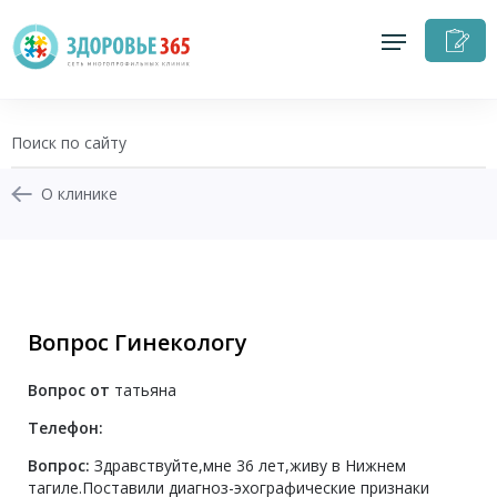
З
н
п
О клинике
+7 (343) 270-17-21
Записаться на приём
Вопрос Гинекологу
Перезвоните мне
Вопрос от
татьяна
Личный кабинет
Телефон:
Вопрос:
Здравствуйте,мне 36 лет,живу в Нижнем
тагиле.Поставили диагноз-эхографические признаки