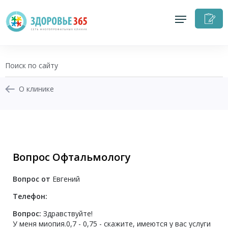
З
н
п
О клинике
+7 (343) 270-17-21
Записаться на приём
Вопрос Офтальмологу
Перезвоните мне
Вопрос от
Евгений
Личный кабинет
Телефон:
Вопрос:
Здравствуйте!
У меня миопия.0,7 - 0,75 - скажите, имеются у вас услуги