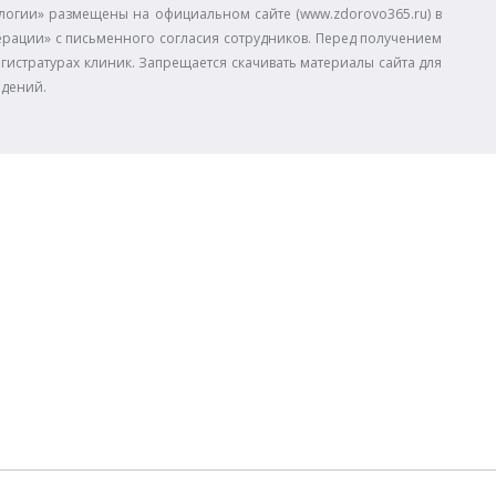
огии» размещены на официальном сайте (www.zdorovo365.ru) в
дерации» с письменного согласия сотрудников. Перед получением
егистратурах клиник. Запрещается скачивать материалы сайта для
едений.