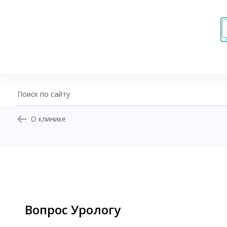
О клинике
+7 (343) 270-17-21
Записаться на приём
Перезвоните мне
Личный кабинет
Вопрос Урологу