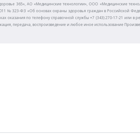
доровье 365», АО «Медицинские технологии», ООО «Медицинские технол
11.2011 № 323-ФЗ «Об основах охраны здоровья граждан в Российской Фе
ках оказания по телефону справочной службы +7 (343) 270-17-21 или в р
икация, передача, воспроизведение и любое иное использование Произв