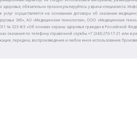
 здоровья, обязательно проконсультируйтесь у врача-специалиста. Инф
е услуг осуществляется на основании договора об оказании медицинс
доровье 365», АО «Медицинские технологии», ООО «Медицинские технол
11.2011 № 323-ФЗ «Об основах охраны здоровья граждан в Российской Фе
ках оказания по телефону справочной службы +7 (343) 270-17-21 или в р
икация, передача, воспроизведение и любое иное использование Произв