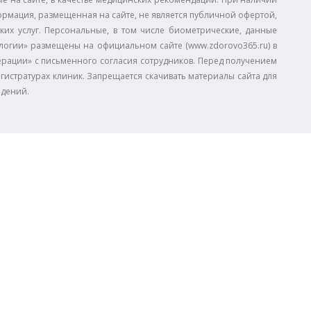
ормация, размещенная на сайте, не является публичной офертой,
ких услуг. Персональные, в том числе биометрические, данные
огии» размещены на официальном сайте (www.zdorovo365.ru) в
дерации» с письменного согласия сотрудников. Перед получением
егистратурах клиник. Запрещается скачивать материалы сайта для
едений.