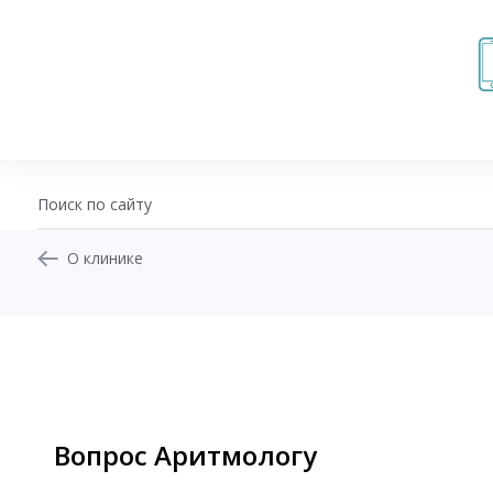
О клинике
+7 (343) 270-17-21
Записаться на приём
Перезвоните мне
Личный кабинет
Вопрос Аритмологу