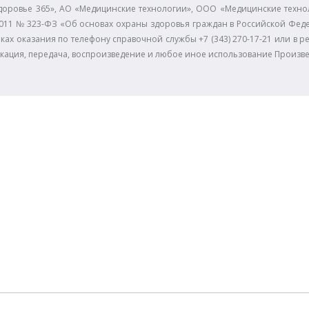
доровье 365», АО «Медицинские технологии», ООО «Медицинские технол
11.2011 № 323-ФЗ «Об основах охраны здоровья граждан в Российской Фе
ках оказания по телефону справочной службы +7 (343) 270-17-21 или в р
икация, передача, воспроизведение и любое иное использование Произв