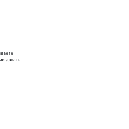
ываете
ии давать