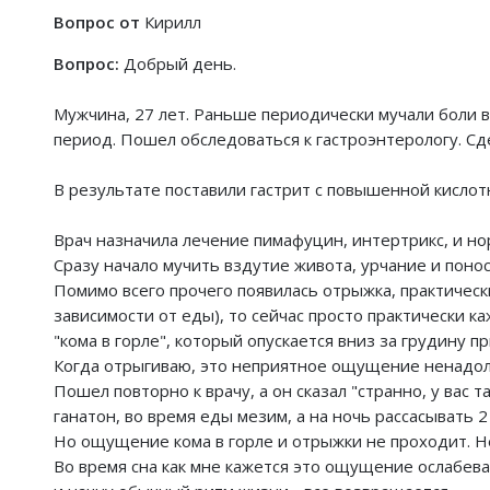
Вопрос от
Кирилл
Вопрос:
Добрый день.
Мужчина, 27 лет. Раньше периодически мучали боли в
период. Пошел обследоваться к гастроэнтерологу. Сд
В результате поставили гастрит с повышенной кислотн
Врач назначила лечение пимафуцин, интертрикс, и но
Сразу начало мучить вздутие живота, урчание и понос
Помимо всего прочего появилась отрыжка, практическ
зависимости от еды), то сейчас просто практически 
"кома в горле", который опускается вниз за грудину п
Когда отрыгиваю, это неприятное ощущение ненадолго
Пошел повторно к врачу, а он сказал "странно, у вас 
ганатон, во время еды мезим, а на ночь рассасывать 2
Но ощущение кома в горле и отрыжки не проходит. Не
Во время сна как мне кажется это ощущение ослабевае