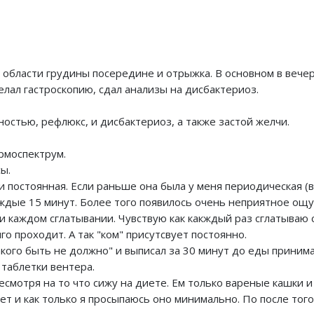
 области грудины посередине и отрыжка. В основном в вече
елал гастроскопию, сдал анализы на дисбактериоз.
остью, рефлюкс, и дисбактериоз, а также застой желчи.
рмоспектрум.
ы.
и постоянная. Если раньше она была у меня периодическая (в
каждые 15 минут. Более того появилось очень неприятное о
ри каждом сглатывании. Чувствую как какждый раз сглатываю 
 проходит. А так "ком" присутсвует постоянно.
такого быть не должно" и выписал за 30 минут до еды приним
 таблетки вентера.
смотря на то что сижу на диете. Ем только вареные кашки и 
т и как только я просыпаюсь оно минимально. По после того