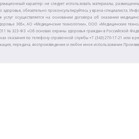
рмационный характер: не следует использовать материалы, размещенные
 здоровья, обязательно проконсультируйтесь у врача-специалиста. Инф
е услуг осуществляется на основании договора об оказании медицинс
доровье 365», АО «Медицинские технологии», ООО «Медицинские технол
11.2011 № 323-ФЗ «Об основах охраны здоровья граждан в Российской Фе
ках оказания по телефону справочной службы +7 (343) 270-17-21 или в р
икация, передача, воспроизведение и любое иное использование Произв