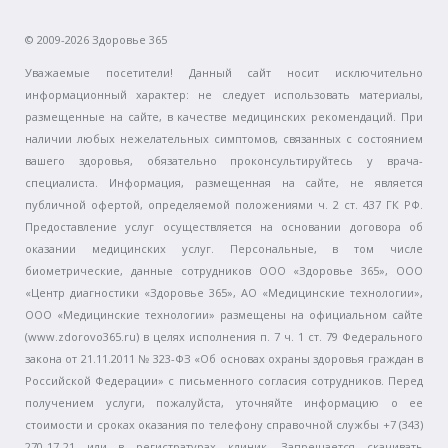
© 2009-2026 Здоровье 365
Уважаемые посетители! Данный сайт носит исключительно
информационный характер: не следует использовать материалы,
размещенные на сайте, в качестве медицинских рекомендаций. При
наличии любых нежелательных симптомов, связанных с состоянием
вашего здоровья, обязательно проконсультируйтесь у врача-
специалиста. Информация, размещенная на сайте, не является
публичной офертой, определяемой положениями ч. 2 ст. 437 ГК РФ.
Предоставление услуг осуществляется на основании договора об
оказании медицинских услуг. Персональные, в том числе
биометрические, данные сотрудников ООО «Здоровье 365», ООО
«Центр диагностики «Здоровье 365», АО «Медицинские технологии»,
ООО «Медицинские технологии» размещены на официальном сайте
(www.zdorovo365.ru) в целях исполнения п. 7 ч. 1 ст. 79 Федерального
закона от 21.11.2011 № 323-ФЗ «Об основах охраны здоровья граждан в
Российской Федерации» с письменного согласия сотрудников. Перед
получением услуги, пожалуйста, уточняйте информацию о ее
стоимости и сроках оказания по телефону справочной службы +7 (343)
270-17-21 или в регистратурах клиник. Запрещается скачивать