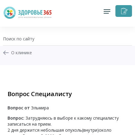
З
н
п
О клинике
+7 (343) 270-17-21
Записаться на приём
Вопрос Специалисту
Перезвоните мне
Вопрос от
Эльмира
Личный кабинет
Вопрос:
Затрудняюсь в выборе к какому специалисту
записаться на прием.
2 дня держится небольшая опухоль(внутри)около