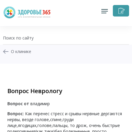
З
н
п
О клинике
+7 (343) 270-17-21
Записаться на приём
Вопрос Неврологу
Перезвоните мне
Вопрос от
владимир
Личный кабинет
Вопрос:
Как перенес стресс и срывы нервные дергаются
нервы, везде голове,спине,груди
лице,ягодицах,голове,пальцы, то дрож, очень быстрые
подергивания(как тики)без болезненные, просто