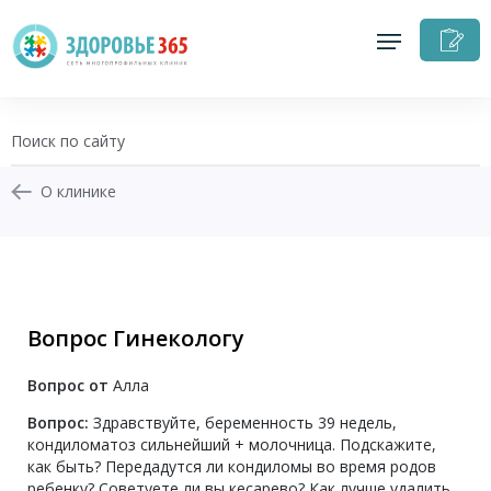
З
н
п
О клинике
+7 (343) 270-17-21
Записаться на приём
Вопрос Гинекологу
Перезвоните мне
Вопрос от
Алла
Личный кабинет
Вопрос:
Здравствуйте, беременность 39 недель,
кондиломатоз сильнейший + молочница. Подскажите,
как быть? Передадутся ли кондиломы во время родов
ребенку? Советуете ли вы кесарево? Как лучше удалить