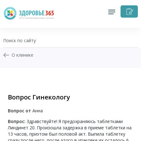
З
н
п
О клинике
+7 (343) 270-17-21
Записаться на приём
Вопрос Гинекологу
Перезвоните мне
Вопрос от
Анна
Личный кабинет
Вопрос:
Здравствуйте! Я предохраняюсь таблетками
Линдинет 20. Произошла задержка в приеме таблетки на
13 часов, приэтом был половой акт. Выпила таблетку
сразу после него, после этого в упаковке их осталось 6