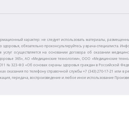
рмационный характер: не следует использовать материалы, размещенные
 здоровья, обязательно проконсультируйтесь у врача-специалиста. Инф
е услуг осуществляется на основании договора об оказании медицинс
доровье 365», АО «Медицинские технологии», ООО «Медицинские технол
11.2011 № 323-ФЗ «Об основах охраны здоровья граждан в Российской Фе
ках оказания по телефону справочной службы +7 (343) 270-17-21 или в р
икация, передача, воспроизведение и любое иное использование Произв