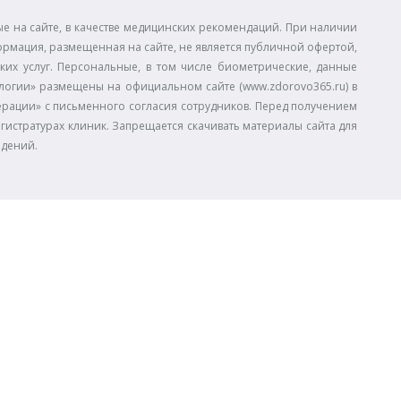
 на сайте, в качестве медицинских рекомендаций. При наличии
ормация, размещенная на сайте, не является публичной офертой,
ких услуг. Персональные, в том числе биометрические, данные
огии» размещены на официальном сайте (www.zdorovo365.ru) в
дерации» с письменного согласия сотрудников. Перед получением
егистратурах клиник. Запрещается скачивать материалы сайта для
едений.