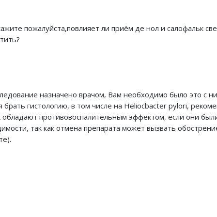
кажите пожалуйста,повлияет ли приём де нол и салофальк све
атить?
следование назначено врачом, Вам необходимо было это с н
рать гистологию, в том числе на Heliocbacter pylori, реком
к обладают противовоспалительным эффектом, если они был
имости, так как отмена препарата может вызвать обострени
те).