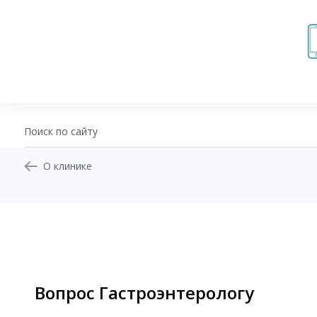
О клинике
+7 (343) 270-17-21
Записаться на приём
Перезвоните мне
Личный кабинет
Вопрос Гастроэнтерологу