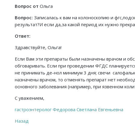
Вопрос от
Ольга
Вопрос:
Записалась к вам на колоноскопию и фгс,подс
результат?И если да,за какой период их нужно прекр
Ответ:
Здравствуйте, Ольга!
Если Вам эти препараты были назначены врачом и об
обговаривать. Если при проведении ФГДС планируется б
не принимать де-нол минимум 3 дня; свечи салофаль
назначены врачом, то отменять препарат нет необход
основного заболевания (например, при язвенном коли
С уважением,
гастроэнтеролог Федорова Светлана Евгеньевна
Назад