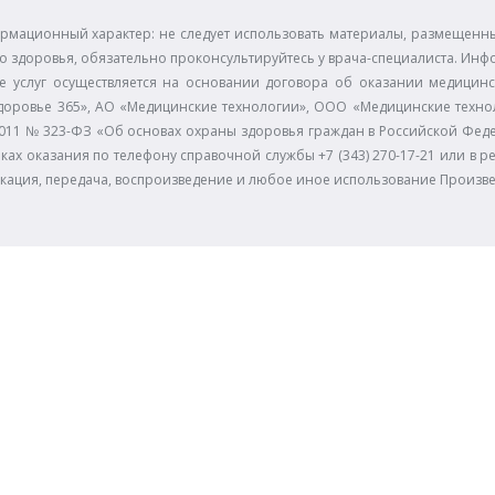
рмационный характер: не следует использовать материалы, размещенные
 здоровья, обязательно проконсультируйтесь у врача-специалиста. Инф
е услуг осуществляется на основании договора об оказании медицинс
доровье 365», АО «Медицинские технологии», ООО «Медицинские технол
11.2011 № 323-ФЗ «Об основах охраны здоровья граждан в Российской Фе
ках оказания по телефону справочной службы +7 (343) 270-17-21 или в р
икация, передача, воспроизведение и любое иное использование Произв