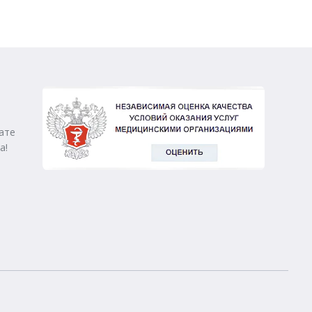
ате
а!