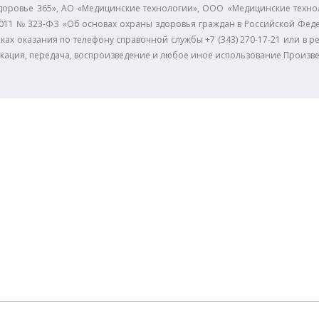
доровье 365», АО «Медицинские технологии», ООО «Медицинские технол
11.2011 № 323-ФЗ «Об основах охраны здоровья граждан в Российской Фе
ках оказания по телефону справочной службы +7 (343) 270-17-21 или в р
икация, передача, воспроизведение и любое иное использование Произв