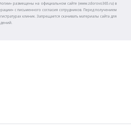
огии» размещены на официальном сайте (www.zdorovo365.ru) в
дерации» с письменного согласия сотрудников. Перед получением
егистратурах клиник. Запрещается скачивать материалы сайта для
едений.