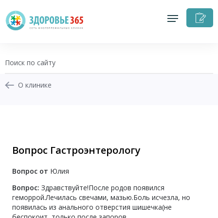
З
н
п
О клинике
+7 (343) 270-17-21
Записаться на приём
Вопрос Гастроэнтерологу
Перезвоните мне
Вопрос от
Юлия
Личный кабинет
Вопрос:
Здравствуйте!После родов появился
геморрой.Лечилась свечами, мазью.Боль исчезла, но
появилась из анального отверстия шишечка(не
беспокоит, только после запоров