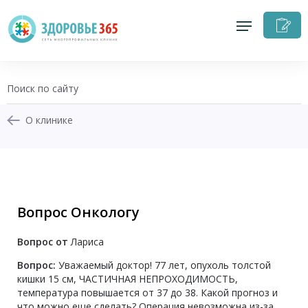
З
н
п
О клинике
+7 (343) 270-17-21
Записаться на приём
Вопрос Онкологу
Перезвоните мне
Вопрос от
Лариса
Личный кабинет
Вопрос:
Уважаемый доктор! 77 лет, опухоль толстой
кишки 15 см, ЧАСТИЧНАЯ НЕПРОХОДИМОСТЬ,
температура повышается от 37 до 38. Какой прогноз и
что можно еще сделать? Операция невозможна из-за