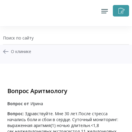
З
н
п
О клинике
+7 (343) 270-17-21
Записаться на приём
Вопрос Аритмологу
Перезвоните мне
Вопрос от
Ирина
Личный кабинет
Вопрос:
Здравствуйте. Мне 30 лет.После стресса
начались боли и сбои в сердце. Суточный мониторинг:
выраженная аритмия(1) ночью длительн.<1,8
сек,наджелудочковых экстрасистол 11,желудочковых