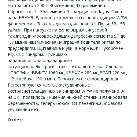
экстрасистол 2000- 3бигеминия,43тригеминия.
Парасистол 7 - 3бигеминия. 3 градация по Лауну. Одна
пара НЭ+ЖЭ. Единичные комплексы с переходящим WPW-
феноменом - (8 - семь днем, один ночью ). Пульс 53-158
уд/мин. При нагрузке на фоне выраж.синусовой
тахикардии -косовосходящая депрессия сегмента ST до
1,8 мм(не ишемическая).Миграция водителя ритма по
предсердиям. Щитавидка и узи -в норме.ЭКГ -укорочен
PQ, CLC синдром. Принимаю
панангин,афобазол,анаприлин
ситуационно.Экстрасистолы с утра до вечера. Сделала
ЧПЭС ЭФИ :ВВФСУ 1060 мс,КВВФСУ 280 мс,ВСАП 220 мс,
т Венкебаха 190 в мин. Пароксизм не спровоцирован.
Регестрируются частые желудочковые
экстрасистолы.Данных за синдром WPW не получено. А
на ЭКГ появилось - ишемия нижней стенки. Планировала
беременность, теперь боюсь. От панангин,афобазола
улучшений нет.
Ответ: