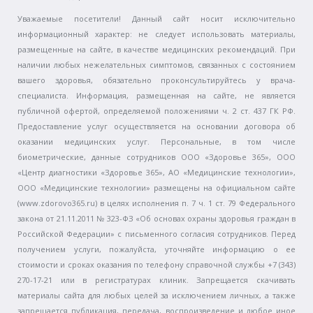
Уважаемые посетители! Данный сайт носит исключительно
информационный характер: не следует использовать материалы,
размещенные на сайте, в качестве медицинских рекомендаций. При
наличии любых нежелательных симптомов, связанных с состоянием
вашего здоровья, обязательно проконсультируйтесь у врача-
специалиста. Информация, размещенная на сайте, не является
публичной офертой, определяемой положениями ч. 2 ст. 437 ГК РФ.
Предоставление услуг осуществляется на основании договора об
оказании медицинских услуг. Персональные, в том числе
биометрические, данные сотрудников ООО «Здоровье 365», ООО
«Центр диагностики «Здоровье 365», АО «Медицинские технологии»,
ООО «Медицинские технологии» размещены на официальном сайте
(www.zdorovo365.ru) в целях исполнения п. 7 ч. 1 ст. 79 Федерального
закона от 21.11.2011 № 323-ФЗ «Об основах охраны здоровья граждан в
Российской Федерации» с письменного согласия сотрудников. Перед
получением услуги, пожалуйста, уточняйте информацию о ее
стоимости и сроках оказания по телефону справочной службы +7 (343)
270-17-21 или в регистратурах клиник. Запрещается скачивать
материалы сайта для любых целей за исключением личных, а также
запрещается публикация, передача, воспроизведение и любое иное