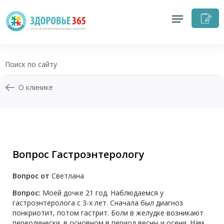
З
н
п
О клинике
+7 (343) 270-17-21
Записаться на приём
Вопрос Гастроэнтерологу
Перезвоните мне
Вопрос от
Светлана
Личный кабинет
Вопрос:
Моей дочке 21 год. Наблюдаемся у
гастроэнтеролога с 3-х лет. Сначала был диагноз
понкриотит, потом гастрит. Боли в желудке возникают
переодически. в основном в период весны и осени. Нам