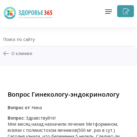
З
н
п
О клинике
+7 (343) 270-17-21
Записаться на приём
Вопрос Гинекологу-эндокринологу
Перезвоните мне
Вопрос от
Нина
Личный кабинет
Вопрос:
Здравствуйте!
Мне месяц назад назначили лечение Метформином,
всвязи с поликистозом яичников(500 мг. раз в сут.)
Сегодня узнала, что беременна 5 недель. Следует-ли