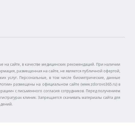
 на сайте, в качестве медицинских рекомендаций. При наличии
ормация, размещенная на сайте, не является публичной офертой,
ких услуг. Персональные, в том числе биометрические, данные
огии» размещены на официальном сайте (www.zdorovo365.ru) в
дерации» с письменного согласия сотрудников. Перед получением
егистратурах клиник. Запрещается скачивать материалы сайта для
едений.