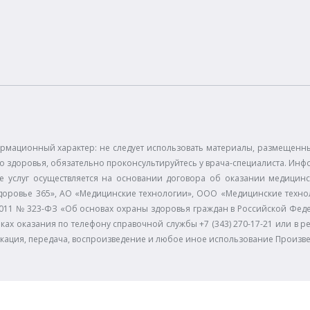
рмационный характер: не следует использовать материалы, размещенные
 здоровья, обязательно проконсультируйтесь у врача-специалиста. Инф
е услуг осуществляется на основании договора об оказании медицинс
доровье 365», АО «Медицинские технологии», ООО «Медицинские технол
11.2011 № 323-ФЗ «Об основах охраны здоровья граждан в Российской Фе
ках оказания по телефону справочной службы +7 (343) 270-17-21 или в р
икация, передача, воспроизведение и любое иное использование Произв