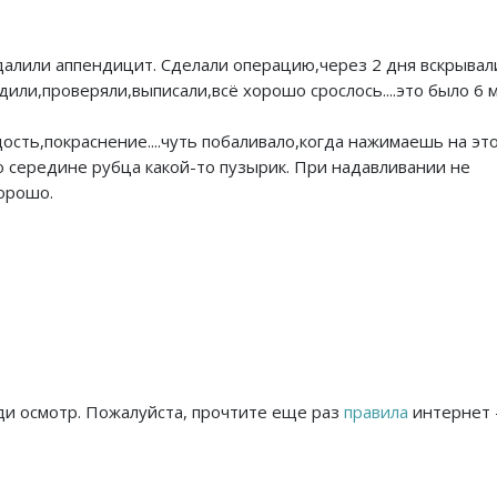
далили аппендицит. Сделали операцию,через 2 дня вскрывал
дили,проверяли,выписали,всё хорошо срослось....это было 6 
сть,покраснение....чуть побаливало,когда нажимаешь на это
 середине рубца какой-то пузырик. При надавливании не
орошо.
и осмотр. Пожалуйста, прочтите еще раз
правила
интернет 