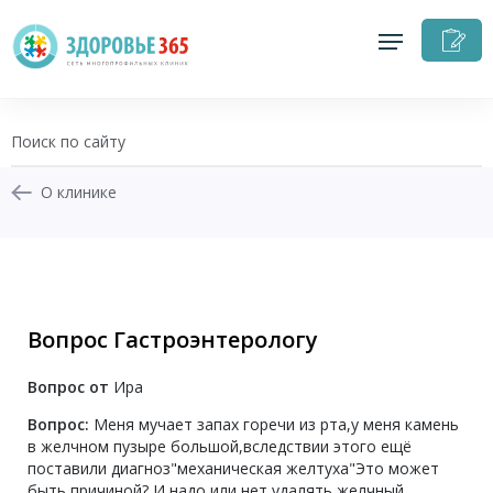
З
н
п
О клинике
+7 (343) 270-17-21
Записаться на приём
Вопрос Гастроэнтерологу
Перезвоните мне
Вопрос от
Ира
Личный кабинет
Вопрос:
Меня мучает запах горечи из рта,у меня камень
в желчном пузыре большой,вследствии этого ещё
поставили диагноз"механическая желтуха"Это может
быть причиной? И надо или нет удалять желчный