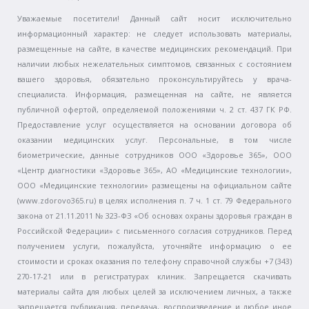
Уважаемые посетители! Данный сайт носит исключительно
информационный характер: не следует использовать материалы,
размещенные на сайте, в качестве медицинских рекомендаций. При
наличии любых нежелательных симптомов, связанных с состоянием
вашего здоровья, обязательно проконсультируйтесь у врача-
специалиста. Информация, размещенная на сайте, не является
публичной офертой, определяемой положениями ч. 2 ст. 437 ГК РФ.
Предоставление услуг осуществляется на основании договора об
оказании медицинских услуг. Персональные, в том числе
биометрические, данные сотрудников ООО «Здоровье 365», ООО
«Центр диагностики «Здоровье 365», АО «Медицинские технологии»,
ООО «Медицинские технологии» размещены на официальном сайте
(www.zdorovo365.ru) в целях исполнения п. 7 ч. 1 ст. 79 Федерального
закона от 21.11.2011 № 323-ФЗ «Об основах охраны здоровья граждан в
Российской Федерации» с письменного согласия сотрудников. Перед
получением услуги, пожалуйста, уточняйте информацию о ее
стоимости и сроках оказания по телефону справочной службы +7 (343)
270-17-21 или в регистратурах клиник. Запрещается скачивать
материалы сайта для любых целей за исключением личных, а также
запрещается публикация, передача, воспроизведение и любое иное