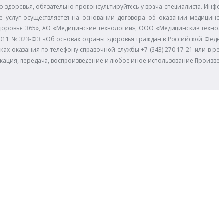
 здоровья, обязательно проконсультируйтесь у врача-специалиста. Инф
е услуг осуществляется на основании договора об оказании медицинс
доровье 365», АО «Медицинские технологии», ООО «Медицинские технол
11.2011 № 323-ФЗ «Об основах охраны здоровья граждан в Российской Фе
ках оказания по телефону справочной службы +7 (343) 270-17-21 или в р
икация, передача, воспроизведение и любое иное использование Произв