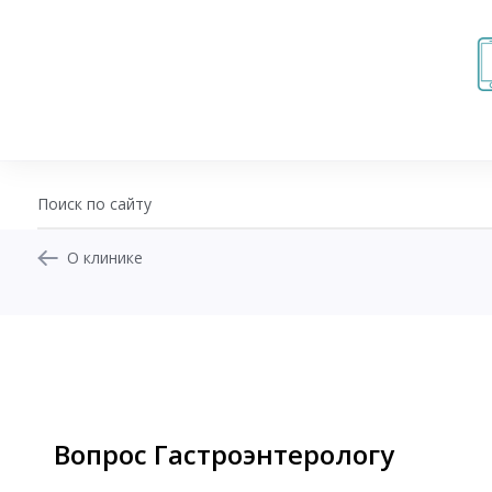
О клинике
+7 (343) 270-17-21
Записаться на приём
Перезвоните мне
Личный кабинет
Вопрос Гастроэнтерологу