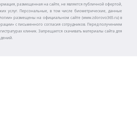
ормация, размещенная на сайте, не является публичной офертой,
ких услуг. Персональные, в том числе биометрические, данные
огии» размещены на официальном сайте (www.zdorovo365.ru) в
дерации» с письменного согласия сотрудников. Перед получением
егистратурах клиник. Запрещается скачивать материалы сайта для
едений.