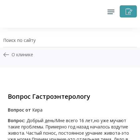
З
н
п
О клинике
+7 (343) 270-17-21
Записаться на приём
Вопрос Гастроэнтерологу
Перезвоните мне
Вопрос от
Кира
Личный кабинет
Вопрос:
Добрый день!Мне всего 16 лет,но уже мучают
такие проблемы. Примерно год назад началось вздутие
живота. Частый понос, постоянное урчание живота-это
уже норма.Причем урчание-это отдельная тема. Дело в