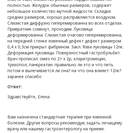
полностью. Желудок обычных размеров, содержит
небольшое количество мутной жидкости. Складки
средних размеров, хорошо расправляются воздухом.
Слизистая диффузно гиперемированна во всех отделах.
Привратник сомкнут, проходим. Луковица
деформированна. Слизистая очагово гиперемированна,
на передней стенке язвенный дефект дефект размером
0,4 х 0,3см прикрыт фибрином. Закл. Язва луковицы 12пк.
Деформация луковицы. Поверхностный гастробульбит.
Врач прописал: омез по 2т х 2р, кларитромецин,
трихопол, панкреатин. правильно ли это и что пить
потом и вылечивается ли она? на что она влияет 12пк?
заранее спасибо
Ответ:
Здравствуйте, Елена.
Вам назначена стандартная терапия при язвенной
болезни. Другие вопросы рекомендую задать лечащему
врачу или нашему гастроэнтерологу на приеме.