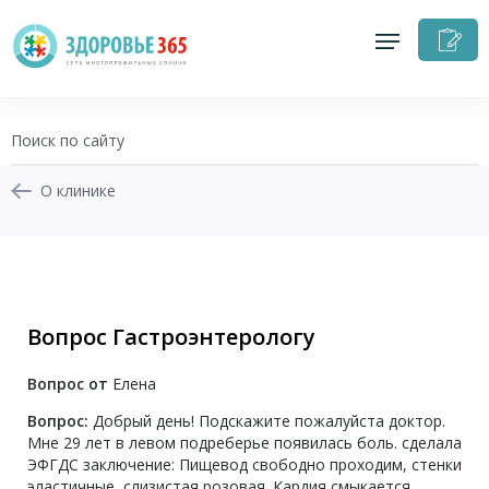
З
н
п
О клинике
+7 (343) 270-17-21
Записаться на приём
Вопрос Гастроэнтерологу
Перезвоните мне
Вопрос от
Елена
Личный кабинет
Вопрос:
Добрый день! Подскажите пожалуйста доктор.
Мне 29 лет в левом подреберье появилась боль. сделала
ЭФГДС заключение: Пищевод свободно проходим, стенки
эластичные, слизистая розовая. Кардия смыкается