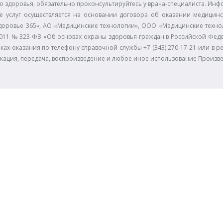
 здоровья, обязательно проконсультируйтесь у врача-специалиста. Инф
е услуг осуществляется на основании договора об оказании медицинс
доровье 365», АО «Медицинские технологии», ООО «Медицинские технол
11.2011 № 323-ФЗ «Об основах охраны здоровья граждан в Российской Фе
ках оказания по телефону справочной службы +7 (343) 270-17-21 или в р
икация, передача, воспроизведение и любое иное использование Произв