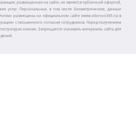
ормация, размещенная на сайте, не является публичной офертой,
ких услуг. Персональные, в том числе биометрические, данные
огии» размещены на официальном сайте (www.zdorovo365.ru) в
дерации» с письменного согласия сотрудников. Перед получением
егистратурах клиник. Запрещается скачивать материалы сайта для
едений.