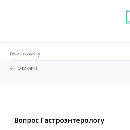
О клинике
+7 (343) 270-17-21
Записаться на приём
Перезвоните мне
Личный кабинет
Вопрос Гастроэнтерологу