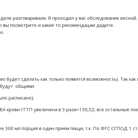
еле разговаривали. Я проходил у вас обследование весной. 
то вы посмотрите и какие то рекомендации дадите.
ю.
о будет сделать как только появится возможность). Так как
 будут общими:
ло расписано);
 БХ крови ГГТП увеличена в 3 раза=150,52, все остальные по
ее 300 мл порция в один прием пищи, т.к. По ФГС СГПОД 1 ст.