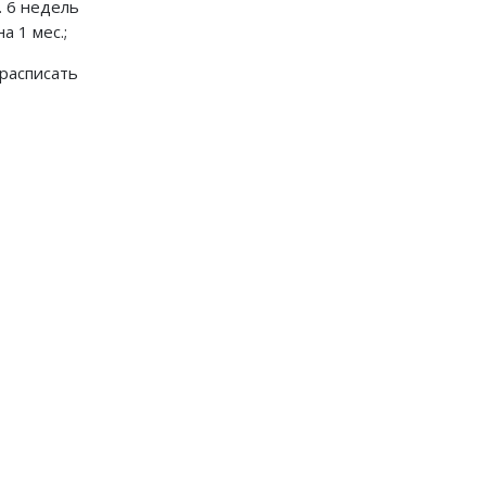
. 6 недель
а 1 мес.;
 расписать