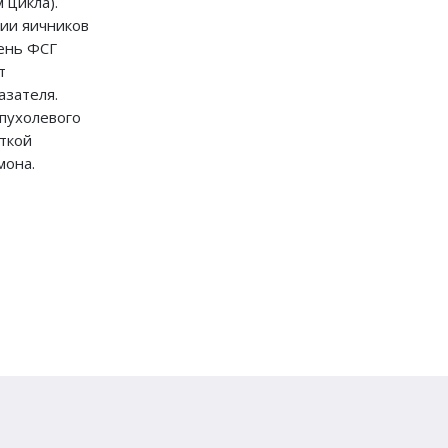
 цикла).
ии яичников
вень ФСГ
т
азателя.
пухолевого
ткой
мона.