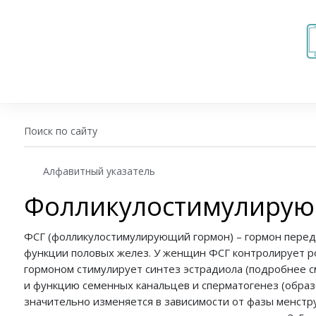
+7 (343) 270-17-21
Алфавитный указатель
Записаться на приём
Фолликулостимулирую
ФСГ (фолликулостимулирующий гормон) – гормон перед
Перезвоните мне
функции половых желез. У женщин ФСГ контролирует ро
Личный кабинет
гормоном стимулирует синтез эстрадиола (подробнее см
и функцию семенных канальцев и сперматогенез (обра
значительно изменяется в зависимости от фазы менст