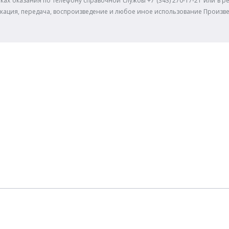
ках оказания по телефону справочной службы +7 (343) 270-17-21 или в р
икация, передача, воспроизведение и любое иное использование Произв