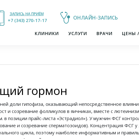
ЗАПИСЬ НА ПРИЁМ
ОНЛАЙН-ЗАПИСЬ
+7 (343) 270-17-21
+7 (343) 270-17-17
КЛИНИКИ
УСЛУГИ
ВРАЧИ
ЦЕНЫ 
щий гормон
ней доли гипофиза, оказывающий непосредственное влияни
ст и созревание фолликулов в яичниках, вместе с лютеини
. в позиции прайс-листа «Эстрадиол»). У мужчин ФСГ контро
зование и созревание сперматозоидов). Концентрация ФСГ 
руального цикла, поэтому наиболее информативным и правил