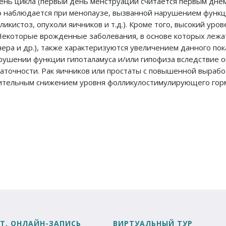
ень цикла (первый день менструации считается первым днем
 наблюдается при менопаузе, вызванной нарушением функц
икистоз, опухоли яичников и т.д.). Кроме того, высокий уро
Некоторые врожденные заболевания, в основе которых лежа
а и др.), также характеризуются увеличением данного пок
рушении функции гипоталамуса и/или гипофиза вследствие о
аточности. Рак яичников или простаты с повышенной вырабо
чительным снижением уровня фолликулостимулирующего гор
Т, ОНЛАЙН-ЗАПИСЬ
ВИРТУАЛЬНЫЙ ТУР