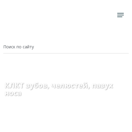
Главная
Центр КТ
КЛКТ зубов и челюсти
КЛКТ зубов, челюстей, пазух
носа