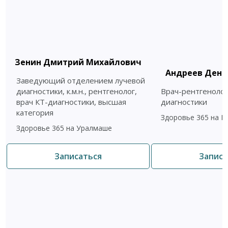
Зенин Дмитрий Михайлович
Андреев Дени
Заведующий отделением лучевой
диагностики, к.м.н., рентгенолог,
Врач-рентгенолог
врач КТ-диагностики, высшая
диагностики
категория
Здоровье 365 на Б
Здоровье 365 на Уралмаше
Записаться
Записа