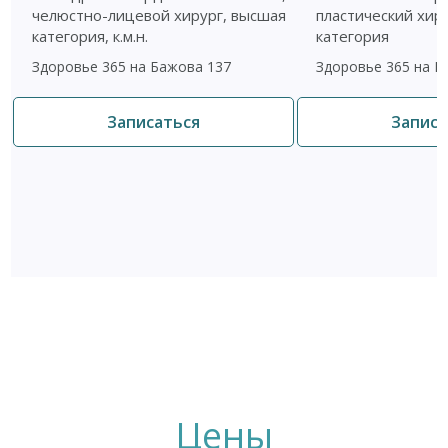
челюстно-лицевой хирург, высшая
пластический хир
категория, к.м.н.
категория
Здоровье 365 на Бажова 137
Здоровье 365 на Б
Записаться
Записа
Цены