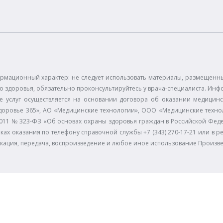
рмационный характер: не следует использовать материалы, размещенные
 здоровья, обязательно проконсультируйтесь у врача-специалиста. Инф
е услуг осуществляется на основании договора об оказании медицинс
доровье 365», АО «Медицинские технологии», ООО «Медицинские технол
11.2011 № 323-ФЗ «Об основах охраны здоровья граждан в Российской Фе
ках оказания по телефону справочной службы +7 (343) 270-17-21 или в р
икация, передача, воспроизведение и любое иное использование Произв