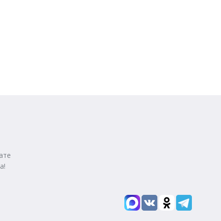
ате
а!