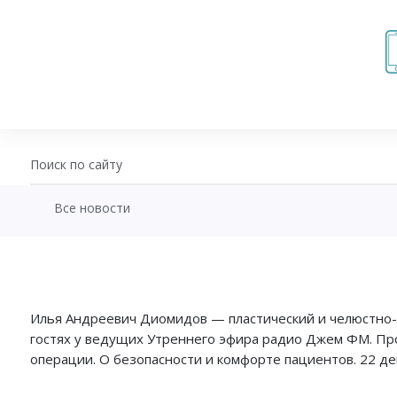
Все новости
+7 (343) 270-17-21
Записаться на приём
Перезвоните мне
Илья Андреевич Диомидов — пластический и челюстно-ли
Личный кабинет
гостях у ведущих Утреннего эфира радио Джем ФМ. Про
операции. О безопасности и комфорте пациентов. 22 дек