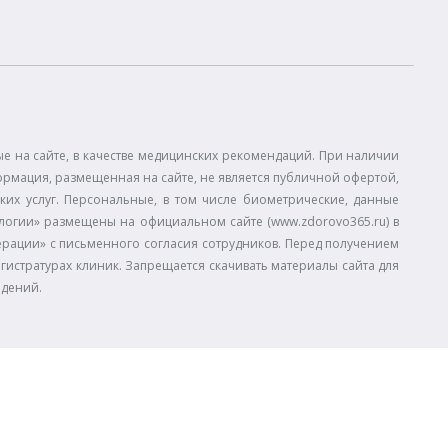
 на сайте, в качестве медицинских рекомендаций. При наличии
ормация, размещенная на сайте, не является публичной офертой,
ких услуг. Персональные, в том числе биометрические, данные
огии» размещены на официальном сайте (www.zdorovo365.ru) в
дерации» с письменного согласия сотрудников. Перед получением
егистратурах клиник. Запрещается скачивать материалы сайта для
едений.