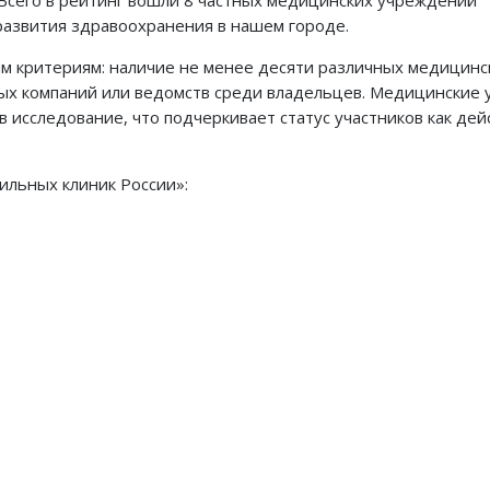
Всего в рейтинг вошли 8 частных медицинских учреждений
развития здравоохранения в нашем городе.
им критериям: наличие не менее десяти различных медицинс
нных компаний или ведомств среди владельцев. Медицинские
в исследование, что подчеркивает статус участников как де
ильных клиник России»: