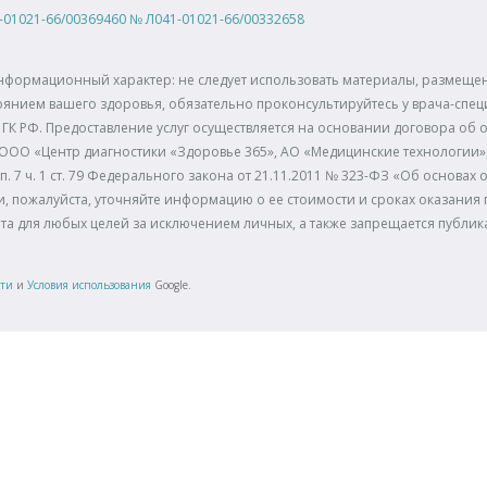
-01021-66/00369460
№
Л041-01021-66/00332658
нформационный характер: не следует использовать материалы, размещенн
янием вашего здоровья, обязательно проконсультируйтесь у врача-спец
ГК РФ. Предоставление услуг осуществляется на основании договора об о
 ООО «Центр диагностики «Здоровье 365», АО «Медицинские технологии
п. 7 ч. 1 ст. 79 Федерального закона от 21.11.2011 № 323-ФЗ «Об основа
, пожалуйста, уточняйте информацию о ее стоимости и сроках оказания п
йта для любых целей за исключением личных, а также запрещается публи
сти
и
Условия использования
Google.