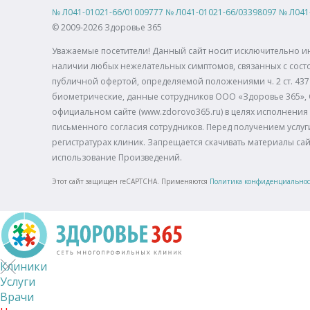
№
Л041-01021-66/01009777
№
Л041-01021-66/03398097
№
Л041
© 2009-2026 Здоровье 365
Уважаемые посетители! Данный сайт носит исключительно и
наличии любых нежелательных симптомов, связанных с состо
публичной офертой, определяемой положениями ч. 2 ст. 437 
биометрические, данные сотрудников ООО «Здоровье 365»,
официальном сайте (www.zdorovo365.ru) в целях исполнения 
письменного согласия сотрудников. Перед получением услуги
регистратурах клиник. Запрещается скачивать материалы са
использование Произведений.
Этот сайт защищен reCAPTCHA. Применяются
Политика конфиденциально
Клиники
Услуги
Врачи