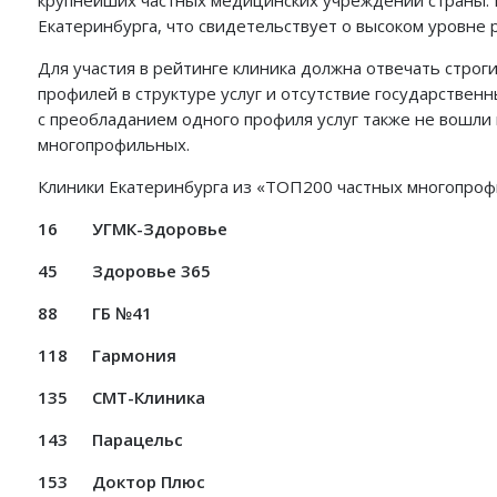
крупнейших частных медицинских учреждений страны. 
Екатеринбурга, что свидетельствует о высоком уровне 
Для участия в рейтинге клиника должна отвечать строг
профилей в структуре услуг и отсутствие государстве
с преобладанием одного профиля услуг также не вошли 
многопрофильных.
Клиники Екатеринбурга из «ТОП200 частных многопроф
16
УГМК-Здоровье
45
Здоровье 365
88
ГБ №41
118
Гармония
135
СМТ-Клиника
143
Парацельс
153
Доктор Плюс