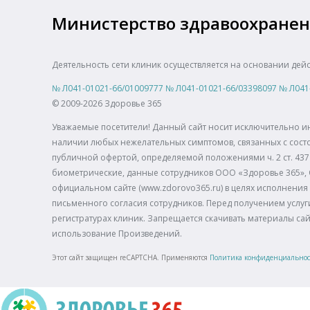
Министерство здравоохранен
Деятельность сети клиник осуществляется на основании дей
№
Л041-01021-66/01009777
№
Л041-01021-66/03398097
№
Л041
© 2009-2026 Здоровье 365
Уважаемые посетители! Данный сайт носит исключительно и
наличии любых нежелательных симптомов, связанных с состо
публичной офертой, определяемой положениями ч. 2 ст. 437 
биометрические, данные сотрудников ООО «Здоровье 365»,
официальном сайте (www.zdorovo365.ru) в целях исполнения 
письменного согласия сотрудников. Перед получением услуги
регистратурах клиник. Запрещается скачивать материалы са
использование Произведений.
Этот сайт защищен reCAPTCHA. Применяются
Политика конфиденциально