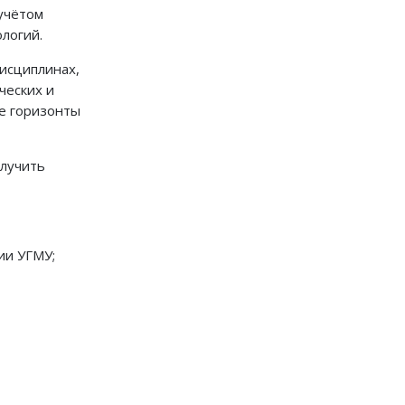
учётом
логий.
исциплинах,
ческих и
е горизонты
олучить
гии УГМУ;