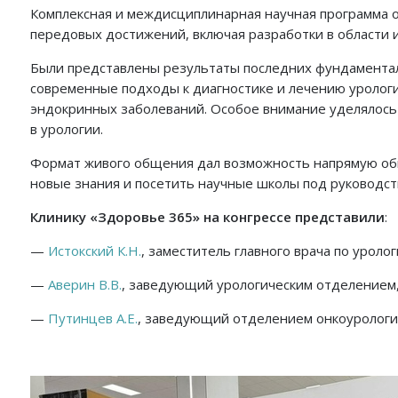
Комплексная и междисциплинарная научная программа о
передовых достижений, включая разработки в области 
Были представлены результаты последних фундаментал
современные подходы к диагностике и лечению урологич
эндокринных заболеваний. Особое внимание уделялось
в урологии.
Формат живого общения дал возможность напрямую обме
новые знания и посетить научные школы под руководст
Клинику «Здоровье 365» на конгрессе представили
:
—
Истокский К.Н.
, заместитель главного врача по уролог
—
Аверин В.В.
, заведующий урологическим отделением, у
—
Путинцев А.Е.
, заведующий отделением онкоурологии, 