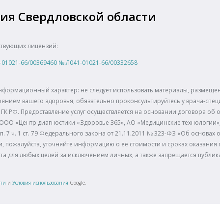
ия Свердловской области
ствующих лицензий:
-01021-66/00369460
№
Л041-01021-66/00332658
нформационный характер: не следует использовать материалы, размещенн
янием вашего здоровья, обязательно проконсультируйтесь у врача-спец
ГК РФ. Предоставление услуг осуществляется на основании договора об о
 ООО «Центр диагностики «Здоровье 365», АО «Медицинские технологии
п. 7 ч. 1 ст. 79 Федерального закона от 21.11.2011 № 323-ФЗ «Об основа
, пожалуйста, уточняйте информацию о ее стоимости и сроках оказания п
йта для любых целей за исключением личных, а также запрещается публи
сти
и
Условия использования
Google.