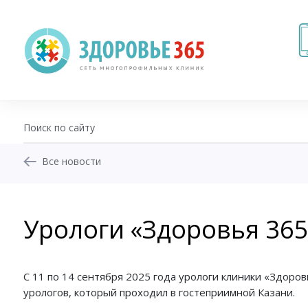
Все новости
+7 (343) 270-17-21
Записаться на приём
Урологи «Здоровья 365»
Перезвоните мне
Личный кабинет
С 11 по 14 сентября 2025 года урологи клиники «Здоро
урологов, который проходил в гостеприимной Казани.