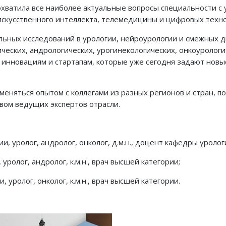
хватила все наиболее актуальные вопросы специальности с 
искусственного интеллекта, телемедицины и цифровых техно
ьных исследований в урологии, нейроурологии и смежных д
еских, андрологических, урогинекологических, онкоурологи
 инновациям и стартапам, которые уже сегодня задают новы
няться опытом с коллегами из разных регионов и стран, п
вом ведущих экспертов отрасли.
ии, уролог, андролог, онколог, д.м.н., доцент кафедры уроло
ролог, андролог, к.м.н., врач высшей категории;
уролог, онколог, к.м.н., врач высшей категории.