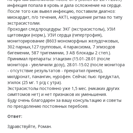
инфекция попала в кровь и дала осложнение на сердце.
После того как вывел инфекцию, поставили диагноз:
миокардит, п/о течения, АКТI, нарушение ритма по типу
экстрасистолии.
Проходил след.процедуры: ЭКГ (экстрасистолы), УЗИ
щитовидки (норм.), УЗИ сердца (гипертрофия),
мониторирование (8603 мономорфных желудочковых,
302 парных,127 групповых, 4 параксизма, 7 эпизодов
бигемении, 587 тригеминии, 3 АВ блокады 2 степ.).
Принимал препараты: этацизин (15.01-28.01 (после
монитора - увеличили дозу), 28.01-15.02 (после монитора
- отсутствие результатов - прекратил прием)),
милдронат, панангин, нурофен. Сейчас пью: предуктал,
эгилок (25 мг. 1 р/д с утра).
Экстрасистолы постоянно уже 1,5 мес. (никаких других
симптомов нет) и нет признаков их уменьшения.
Буду очень благодарен за вашу консультацию и советы
по преодолению постоянных перебоев.
Ответ:
Здравствуйте, Роман.