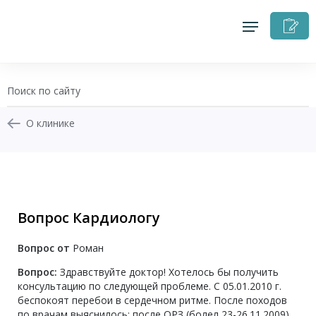
З
н
п
О клинике
+7 (343) 270-17-21
Записаться на приём
Вопрос Кардиологу
Перезвоните мне
Вопрос от
Роман
Личный кабинет
Вопрос:
Здравствуйте доктор! Хотелось бы получить
консультацию по следующей проблеме. С 05.01.2010 г.
беспокоят перебои в сердечном ритме. После походов
по врачам выяснилось: после ОРЗ (болел 23-26.11.2009)