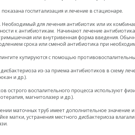
показана госпитализация и лечение в стационаре.
. Необходимый для лечения антибиотик или их комбина
ьности к антибиотикам. Начинают лечение антибиотика
утримышечная или внутривенная форма введения. Обыч
продлением срока или сменой антибиотика при необходи
пингите купируются с помощью противовоспалительных
 дисбактериоза из-за приема антибиотиков в схему ле
кан и др.).
ков острого воспалительного процесса используют фи
отерапия, магнитолазер и др.).
ении маточных труб имеет дополнительное значение и 
йке матки, устранения местного дисбактериоза влагал
зи.