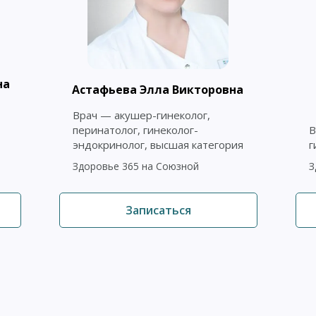
на
Астафьева Элла Викторовна
Врач — акушер-гинеколог,
перинатолог, гинеколог-
В
эндокринолог, высшая категория
г
Здоровье 365 на Союзной
З
Записаться