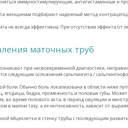
няться иммуностимулирующие, антигистаминные и пр
ита женщинам подбирают надежный метод контрацепц
та не всегда эффективна. При отсутствии эффекта от л
ления маточных труб
возникают при несвоевременной диагностике, неправ
ются следующие осложнения сальпингита / сальпингоофо
й боли. Обычно боль локализована в области ниже пу
ец, ягодицы, бедра, промежность и половые губы. Может
я, во время полового акта, в период овуляции и менст
ом в малом тазу, а их интенсивность зависит от выраж
ой яйцеклетки в стенку трубы с последующим развит