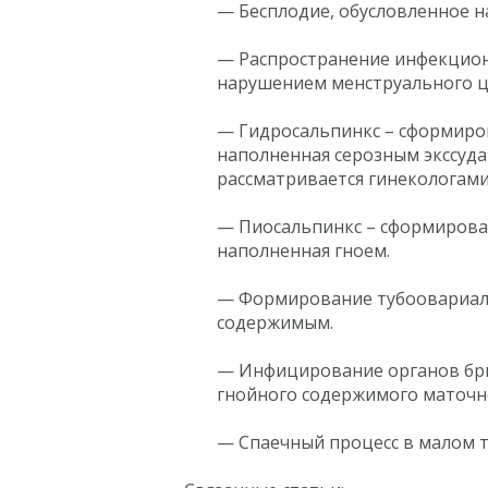
— Бесплодие, обусловленное н
— Распространение инфекцион
нарушением менструального 
— Гидросальпинкс – сформиро
наполненная серозным экссуда
рассматривается гинекологами
— Пиосальпинкс – сформирова
наполненная гноем.
— Формирование тубоовариаль
содержимым.
— Инфицирование органов брю
гнойного содержимого маточн
— Спаечный процесс в малом т