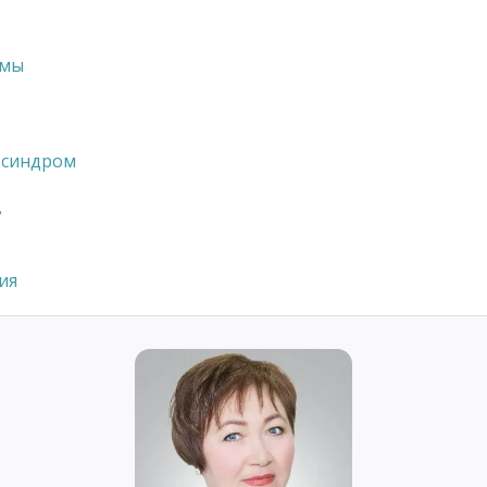
омы
 синдром
в
ия