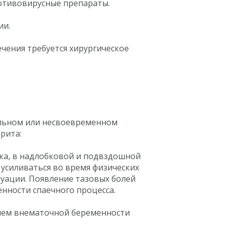
отивовирусные препараты.
ии.
ечения требуется хирургическое
ильном или несвоевременном
рита:
пка, в надлобковой и подвздошной
 усиливаться во время физических
руации. Появление тазовых болей
енности спаечного процесса.
ием внематочной беременности