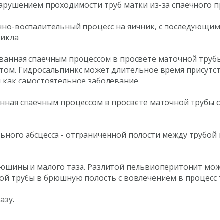
арушением проходимости труб матки из-за спаечного п
но-воспалительный процесс на яичник, с последующим
цикла
ванная спаечным процессом в просвете маточной трубы
том. Гидросальпинкс может длительное время присутст
 как самостоятельное заболевание.
нная спаечным процессом в просвете маточной трубы о
ного абсцесса - отграниченной полости между трубой 
шины и малого таза. Разлитой пельвиоперитонит може
ой трубы в брюшную полость с вовлечением в процесс
азу.