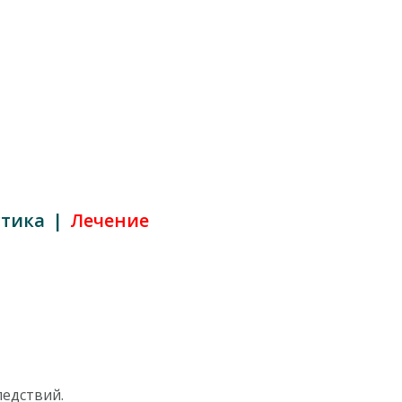
стика
Лечение
ледствий.