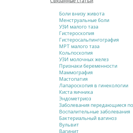
Связанные статьи
:
Боли внизу живота
Менструальные боли
УЗИ малого таза
Гистероскопия
Гистеросальпингография
МРТ малого таза
Кольпоскопия
УЗИ молочных желез
Признаки беременности
Маммография
Мастопатия
Лапароскопия в гинекологии
Киста яичника
Эндометриоз
Заболевания передающиеся п
Воспалительные заболевания
Бактериальный вагиноз
Вульвит
Вагинит