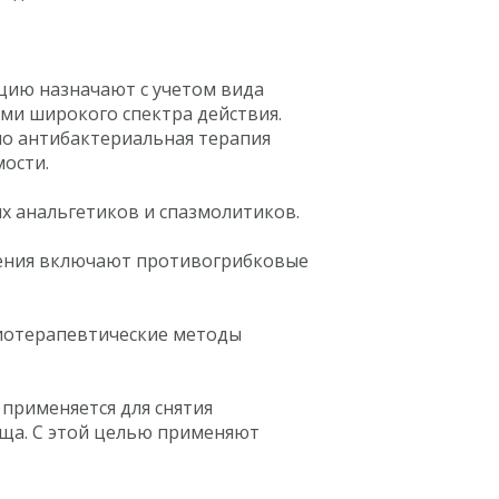
цию назначают с учетом вида
ми широкого спектра действия.
но антибактериальная терапия
мости.
 анальгетиков и спазмолитиков.
чения включают противогрибковые
зиотерапевтические методы
применяется для снятия
ища. С этой целью применяют