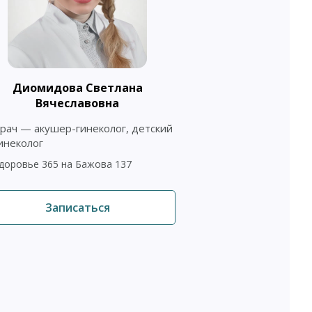
Котельник
Диомидова Светлана
Алекса
Вячеславовна
Врач — акушер-г
рач — акушер-гинеколог, детский
перинатолог, вр
инеколог
диагностики
доровье 365 на Бажова 137
Здоровье 365 на 
Записаться
Запис