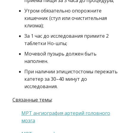
приема пищи за 3 часа до процедуры;
Утром обязательно опорожните
кишечник (стул или очистительная
клизма);
За 1 час до исследования примите 2
таблетки Но-шпы;
Мочевой пузырь должен быть
наполнен.
При наличии эпицистостомы пережать
катетер за 30–40 минут до
исследования.
Связанные темы
:
МРТ ангиография артерий головного
мозга