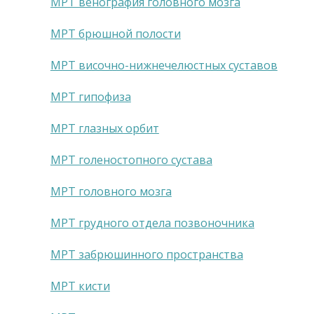
МРТ венография головного мозга
МРТ брюшной полости
МРТ височно-нижнечелюстных суставов
МРТ гипофиза
МРТ глазных орбит
МРТ голеностопного сустава
МРТ головного мозга
МРТ грудного отдела позвоночника
МРТ забрюшинного пространства
МРТ кисти