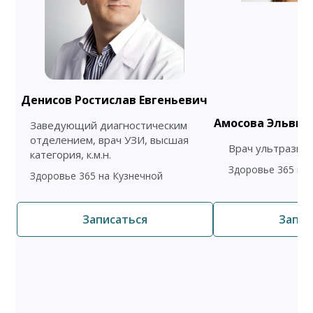
Денисов Ростислав Евгеньевич
Амосова Эльвин
Заведующий диагностическим
отделением, врач УЗИ, высшая
Врач ультразвук
категория, к.м.н.
Здоровье 365 на
Здоровье 365 на Кузнечной
Записаться
Запис