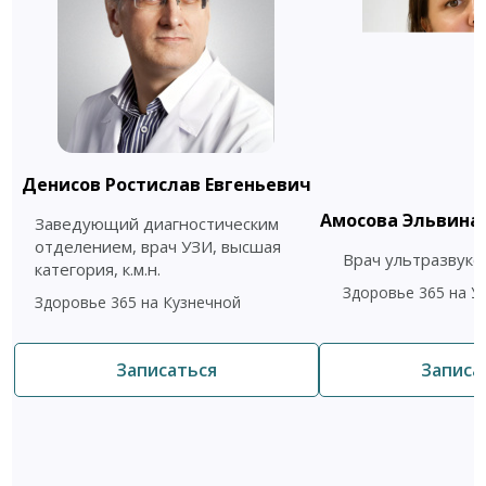
Денисов Ростислав Евгеньевич
Амосова Эльвина
Заведующий диагностическим
отделением, врач УЗИ, высшая
Врач ультразвуко
категория, к.м.н.
Здоровье 365 на 
Здоровье 365 на Кузнечной
Записаться
Записа